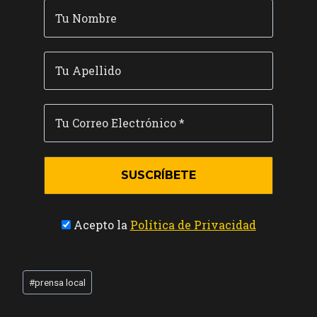
Acepto la
Política de Privacidad
Etiquetas
#
prensa local
de
la