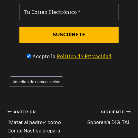
Acepto la
Política de Privacidad
Etiquetas
#
medios de comunicación
de
la
entrada:
NAVEGACIÓN
ANTERIOR
SIGUIENTE
DE
“Matar al padre»: cómo
Soberanía DIGITAL
Condé Nast se prepara