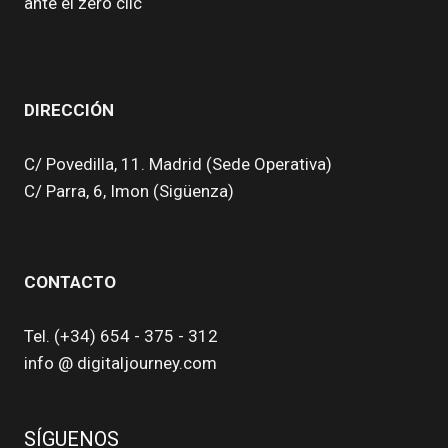
ENTRADAS
ante el zero clic
DIRECCIÓN
C/ Povedilla, 11. Madrid (Sede Operativa)
C/ Parra, 6, Imon (Sigüenza)
CONTACTO
Tel. (+34) 654 - 375 - 312
info @ digitaljourney.com
SÍGUENOS