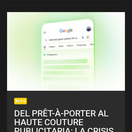
LA
ENCRUCIJADA:
TRES
ESTUDIOS
CLAVE
PARA
ENTENDER
LO
QUE
VIENE
BLOG
DEL PRÊT-À-PORTER AL
HAUTE COUTURE
PUBLICITARIA: LA CRISIS