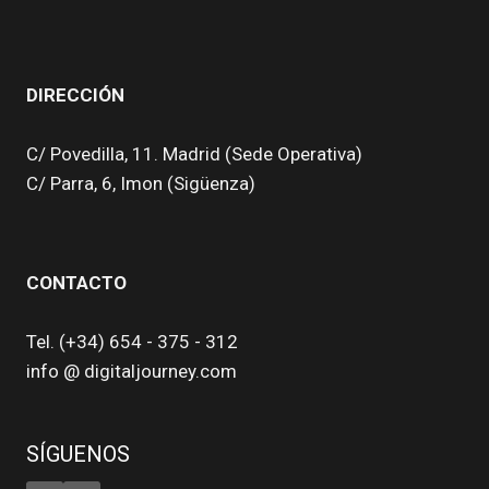
PÁGINA
página
LA
INTELIGENCIA.
UN
CAMBIO
DIRECCIÓN
SIN
PRECEDENTES
C/ Povedilla, 11. Madrid (Sede Operativa)
C/ Parra, 6, Imon (Sigüenza)
CONTACTO
Tel. (+34) 654 - 375 - 312
info @ digitaljourney.com
SÍGUENOS