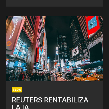
QUE
80
AÑOS
NO
ES
NADA
BLOG
REUTERS RENTABILIZA
LA IA