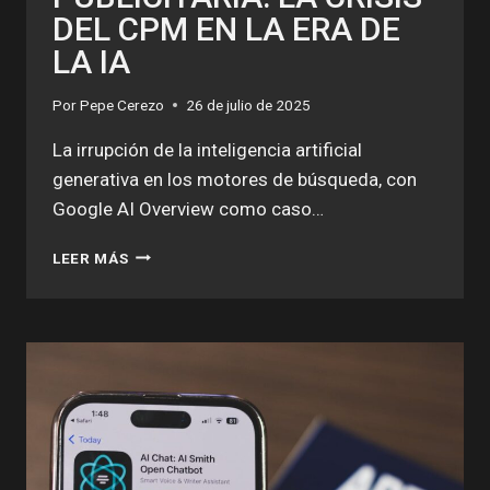
DEL CPM EN LA ERA DE
LA IA
Por
Pepe Cerezo
26 de julio de 2025
La irrupción de la inteligencia artificial
generativa en los motores de búsqueda, con
Google AI Overview como caso…
DEL
LEER MÁS
PRÊT-
À-
PORTER
AL
HAUTE
COUTURE
PUBLICITARIA:
LA
CRISIS
DEL