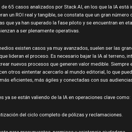
s de 65 casos analizados por Stack AI, en los que la IA está 
an un ROI real y tangible, se constata que un gran número
ias que ya han superado la fase piloto y se encuentran en e
enzan a ser plenamente operativas.
medios existen casos ya muy avanzados, suelen ser las gra
ue lideran el proceso. Es necesario bajar la IA al terreno, int
crear nuevos procesos que generen valor medible. Siempre 
cen otros eintentar acercarlo al mundo editorial, lo que pue
más eficientes, más ágiles y conectadas con sus audiencia
es ya se están valiendo de la IA en operaciones clave como:
ización del ciclo completo de pólizas y reclamaciones.
ots para presupuestos, permisos y asistencia ciudadana.