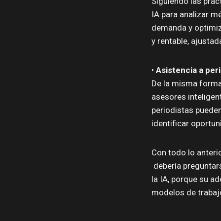
Siguiendo las prác
IA para analizar m
demanda y optimiz
y rentable, ajustad
•
Asistencia a per
De la misma forma
asesores inteligen
periodistas pueden
identificar oportun
Con todo lo anterio
debería preguntars
la IA, porque su a
modelos de trabajo