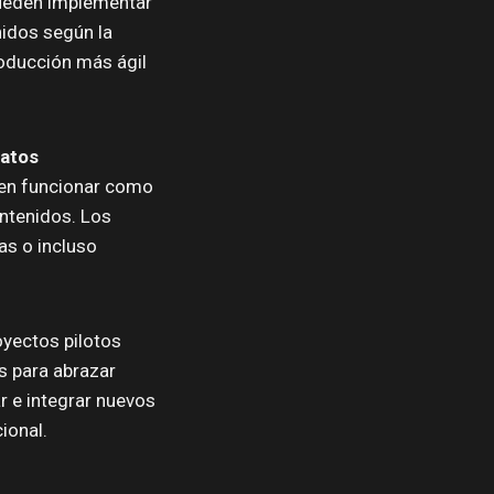
pueden implementar
nidos según la
oducción más ágil
datos
den funcionar como
ontenidos. Los
as o incluso
oyectos pilotos
s para abrazar
r e integrar nuevos
ional.