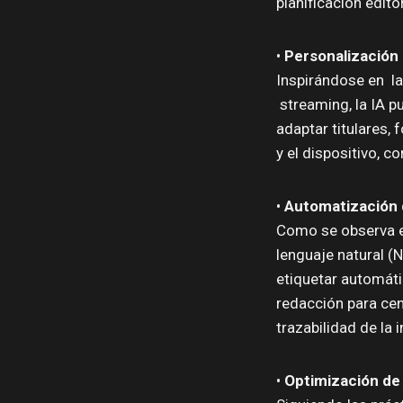
planificación edito
•
Personalización 
Inspirándose en l
streaming, la IA p
adaptar titulares, 
y el dispositivo, c
•
Automatización 
Como se observa en
lenguaje natural (
etiquetar automáti
redacción para cent
trazabilidad de la 
•
Optimizaci
ó
n de 