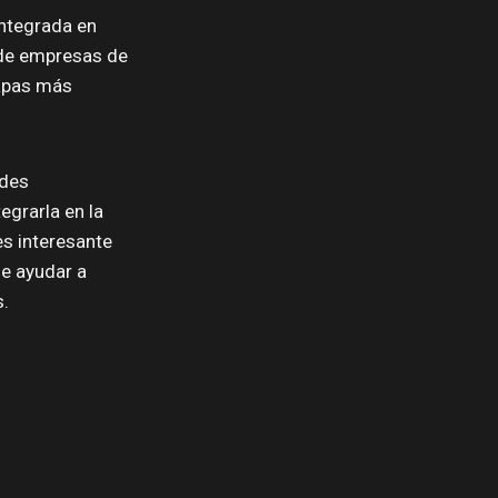
integrada en
 de empresas de
tapas más
ndes
egrarla en la
es interesante
de ayudar a
s.