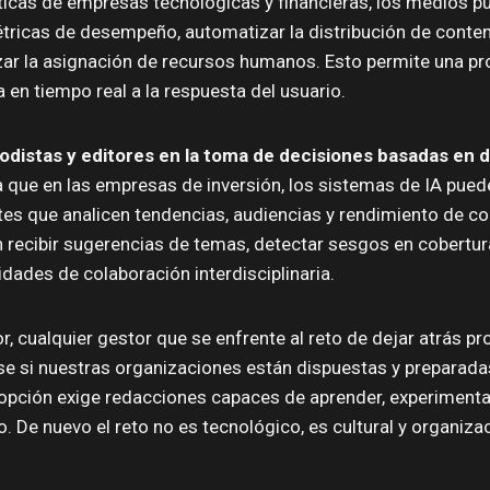
ticas de empresas tecnológicas y financieras, los medios 
étricas de desempeño, automatizar la distribución de conte
ar la asignación de recursos humanos. Esto permite una pr
a en tiempo real a la respuesta del usuario.
iodistas y editores en la toma de decisiones basadas en 
 que en las empresas de inversión, los sistemas de IA pue
tes que analicen tendencias, audiencias y rendimiento de c
 recibir sugerencias de temas, detectar sesgos en cobertur
idades de colaboración interdisciplinaria.
r, cualquier gestor que se enfrente al reto de dejar atrás pr
e si nuestras organizaciones están dispuestas y preparada
dopción exige redacciones capaces de aprender, experimenta
. De nuevo el reto no es tecnológico, es cultural y organizac