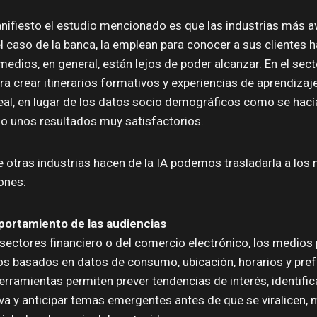
ifiesto el estudio mencionado es que las industrias más a
l caso de la banca, la emplean para conocer a sus clientes h
medios, en general, están lejos de poder alcanzar. En el sect
ra crear itinerarios formativos y experiencias de aprendiza
al, en lugar de los datos socio demográficos como se hací
do unos resultados muy satisfactorios.
ue otras industrias hacen de la IA podemos trasladarla a los
ones:
portamiento de las audiencias
 sectores financiero o del comercio electrónico, los medios 
os basados en datos de consumo, ubicación, horarios y pre
erramientas permiten prever tendencias de interés, identific
va y anticipar temas emergentes antes de que se viralicen, 