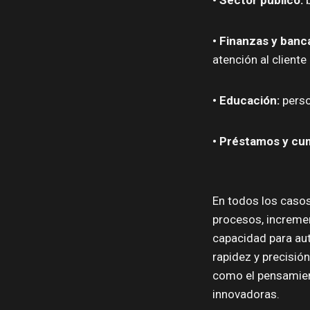
•
Finanzas y banc
atención al cliente
•
Educaci
ó
n:
perso
•
Pr
é
stamos y cum
En todos los casos
procesos, incremen
capacidad para aut
rapidez y precisió
como el pensamient
innovadoras.