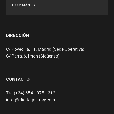
SMOG
LEER MÁS
AI:
LAS
MARCAS
PERIODÍSTICAS
EN
DIRECCIÓN
TIEMPOS
DE
NIEBLA
C/ Povedilla, 11. Madrid (Sede Operativa)
C/ Parra, 6, Imon (Sigüenza)
CONTACTO
Tel. (+34) 654 - 375 - 312
info @ digitaljourney.com