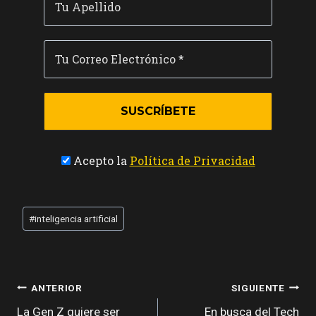
Acepto la
Política de Privacidad
Etiquetas
#
inteligencia artificial
de
la
entrada:
NAVEGACIÓN
ANTERIOR
SIGUIENTE
La Gen Z quiere ser
En busca del Tech