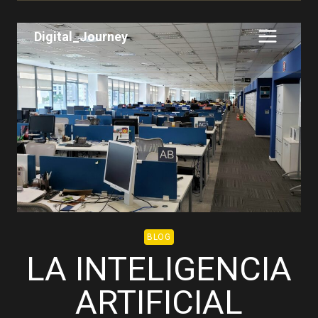
Saltar
al
Digital_Journey
contenido
BLOG
LA INTELIGENCIA
ARTIFICIAL