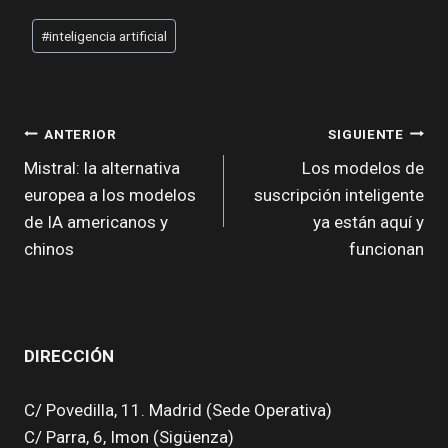
Etiquetas
#
inteligencia artificial
de
la
entrada:
NAVEGACIÓN
ANTERIOR
SIGUIENTE
DE
Mistral: la alternativa
Los modelos de
europea a los modelos
suscripción inteligente
ENTRADAS
de IA americanos y
ya están aquí y
chinos
funcionan
DIRECCIÓN
C/ Povedilla, 11. Madrid (Sede Operativa)
C/ Parra, 6, Imon (Sigüenza)