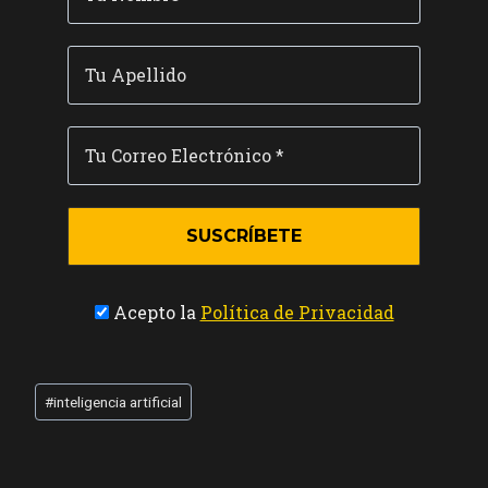
Acepto la
Política de Privacidad
Etiquetas
#
inteligencia artificial
de
la
entrada: