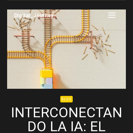
Saltar
al
Digital_Journey
contenido
BLOG
INTERCONECTAN
DO LA IA: EL